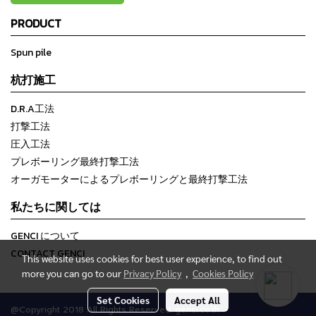
PRODUCT
Spun pile
杭打施工
D.R.A工法
打撃工法
圧入工法
プレボーリング最終打撃工法
オーガモーターによるプレボーリングと最終打撃工法
私たちに関しては
GENCI について
CONTACT GENCI
This website uses cookies for best user experience, to find out
more you can go to our
Privacy Policy
,
Cookies Policy
Set Cookies
Accept All
@Copyright 2018 All Rights Reserved. genci.co.th