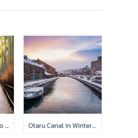
Arashiyama Bamboo Forest in Sagano, Japan
Otaru Canal in Winter Moring, Hokkaido, Japan