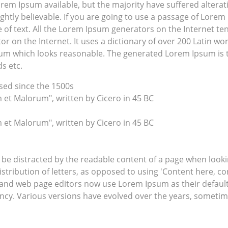
rem Ipsum available, but the majority have suffered altera
htly believable. If you are going to use a passage of Lorem 
of text. All the Lorem Ipsum generators on the Internet te
tor on the Internet. It uses a dictionary of over 200 Latin 
um which looks reasonable. The generated Lorem Ipsum is th
s etc.
ed since the 1500s
 et Malorum", written by Cicero in 45 BC
 et Malorum", written by Cicero in 45 BC
ill be distracted by the readable content of a page when look
stribution of letters, as opposed to using 'Content here, co
and web page editors now use Lorem Ipsum as their default 
infancy. Various versions have evolved over the years, some